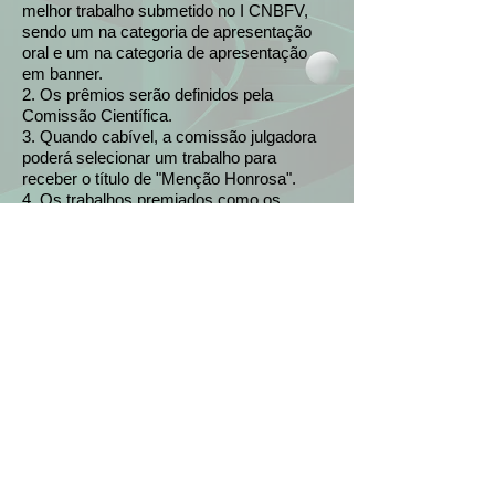
melhor trabalho submetido no I CNBFV,
sendo um na categoria de apresentação
oral e um na categoria de apresentação
em banner.
2. Os prêmios serão definidos pela
Comissão Científica.
3. Quando cabível, a comissão julgadora
poderá selecionar um trabalho para
receber o título de "Menção Honrosa".
4. Os trabalhos premiados como os
melhores e os que receberem menção
honrosa (quando houver) receberão
certificados de premiação que serão
enviados por e-mail posteriormente ao
evento.
PARCERIAS E PATROCINADORES